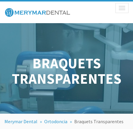
Toggl
naviga
BRAQUETS
TRANSPARENTES
Merymar Dental
»
Ortodoncia
»
Braquets Transparentes