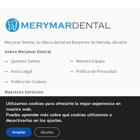
Merymar Dental, tu clínica dental en Banyeres de Mariola, Alicante
Sobre Merymar Dental
Quienes Somos
Nuestro Equipo
Aviso Legal
Política de Privacidad
Política de Cookies
Nuestros Servicios
Servicios Odontológicos
Implantes
Utilizamos cookies para ofrecerte la mejor experiencia en
nuestra web.
Ortodoncia
Estética Dental
Puedes aprender más sobre qué cookies utilizamos o
desactivarlas en los ajustes.
© 2023 Merymar Dental. Todos los derechos
Aceptar
Ajustes
reservados.