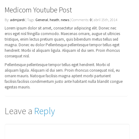
Medicom Youtube Post
By:
admjordi
| Tags:
General
,
heath
,
news
| Comments:
0
| abril 15th, 2014
Lorem ipsum dolor sit amet, consectetur adipiscing elit. Donec nec
eros eget nisl fringilla commodo. Maecenas ornare, augue ut ultricies
tristique, enim lectus pretium quam, quis bibendum metus tellus sed
magna. Donec eu dolor Pellentesque pellentesque tempor tellus eget
hendrerit. Morbi id aliquam ligula. Aliquam id dui sem. Proin rhoncus
consequat nisl.
Pellentesque pellentesque tempor tellus eget hendrerit. Morbi id
aliquam ligula. Aliquam id dui sem. Proin rhoncus consequat nisl, eu
ornare mauris. Natoque facilisis magna aptent morbi parturient
facilisis facilisis condimentum justo ante habitant nulla blandit congue
egestas mauris.
Leave a
Reply