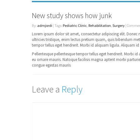
New study shows how junk
By:
admjordi
| Tags:
Pediatric Clinic
,
Rehabilitation
,
Surgery
| Commen
Lorem ipsum dolor sit amet, consectetur adipiscing elit. Donec 
ultricies tristique, enim lectus pretium quam, quis bibendum me
tempor tellus eget hendrerit. Morbi id aliquam ligula. Aliquam i
Pellentesque pellentesque tempor tellus eget hendrerit. Morbi id
eu ornare mauris. Natoque facilisis magna aptent morbi parturient
congue egestas mauris
Leave a
Reply