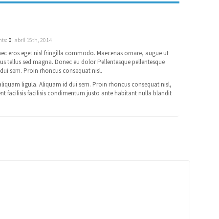
ts:
0
| abril 15th, 2014
nec eros eget nisl fringilla commodo. Maecenas ornare, augue ut
tus tellus sed magna. Donec eu dolor Pellentesque pellentesque
d dui sem. Proin rhoncus consequat nisl.
 aliquam ligula. Aliquam id dui sem. Proin rhoncus consequat nisl,
 facilisis facilisis condimentum justo ante habitant nulla blandit